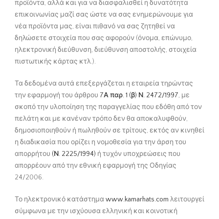
προϊόντα, αλλά και για να διασφαλισθεί η δυνατότητα
επικοινωνίας μαζί σας ώστε να σας ενημερώνουμε για
νέα προϊόντα μας, είναι πιθανό να σας ζητηθεί να
δηλώσετε στοιχεία που σας αφορούν (όνομα, επώνυμο,
ηλεκτρονική διεύθυνση, διεύθυνση αποστολής, στοιχεία
πιστωτικής κάρτας κτλ.).
Τα δεδομένα αυτά επεξεργάζεται η εταιρεία τηρώντας
την εφαρμογή του άρθρου
7Α παρ. 1 (β) Ν. 2472/1997
, με
σκοπό την υλοποίηση της παραγγελίας που εδόθη από τον
πελάτη και με κανέναν τρόπο δεν θα αποκαλυφθούν,
δημοσιοποιηθούν ή πωληθούν σε τρίτους, εκτός αν κινηθεί
η διαδικασία που ορίζει η νομοθεσία για την άρση του
απορρήτου
(Ν. 2225/1994)
ή τυχόν υποχρεώσεις που
απορρέουν από την εθνική εφαρμογή της Οδηγίας
24/2006.
Το ηλεκτρονικό κατάστημα
www.
kamarhats
.com
λειτουργεί
σύμφωνα με την ισχύουσα ελληνική και κοινοτική